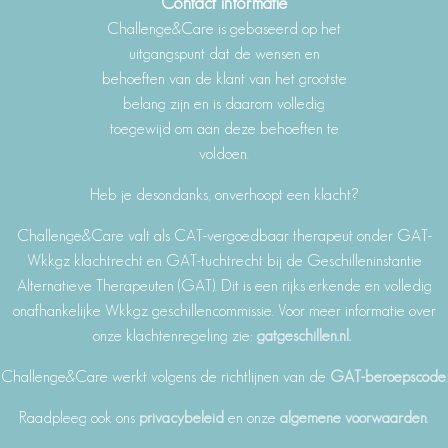
Contact informatie
Challenge&Care is gebaseerd op het
uitgangspunt dat de wensen en
behoeften van de klant van het grootste
belang zijn en is daarom volledig
toegewijd om aan deze behoeften te
voldoen.
Heb je desondanks, onverhoopt een klacht?
Challenge&Care valt als CAT-vergoedbaar therapeut onder GAT-
Wkkgz klachtrecht en GAT-tuchtrecht bij de Geschilleninstantie
Alternatieve Therapeuten (GAT). Dit is een rijks erkende en volledig
onafhankelijke Wkkgz geschillencommissie. Voor meer informatie over
onze klachtenregeling zie:
gatgeschillen.nl.
Challenge&Care werkt volgens de richtlijnen van de
GAT-beroepscode
.
Raadpleeg ook ons
privacybeleid
en onze
algemene voorwaarden
.