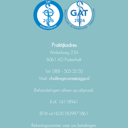
Praktijkadres
Winkelweg 23A
6061 AD Posterholt
Tel: 088 – 505 55 50
Mail:
challengecare@ziggo.nl
Behandelingen alleen op afspraak.
KvK 14118941
BTW-id NL001829971B61
Rekeningnummer voor uw betalingen: