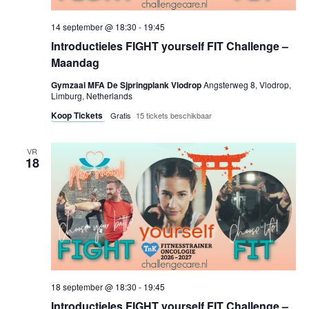
14 september @ 18:30
-
19:45
Introductieles FIGHT yourself FIT Challenge –
Maandag
Gymzaal MFA De Sjpringplank Vlodrop
Angsterweg 8, Vlodrop,
Limburg, Netherlands
Koop Tickets
Gratis
15 tickets beschikbaar
VR
18
18 september @ 18:30
-
19:45
Introductieles FIGHT yourself FIT Challenge –