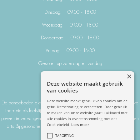
Dinsdag: 09:00 – 18:00
Woensdag: 09:00 – 18:00
Donderdag: 09:00 – 18:00
Vrijdag: 09:00 – 16:30
Gesloten op zaterdag en zondag
×
.
Deze website maakt gebruik
DISCLAIMER:
van cookies
Deze website maakt gebruik van cookies om de
De aangeboden diensten zijn gericht op zowel individuele en curatieve
gebruikerservaring te verbeteren. Door gebruik
therapie als leefstijl en welzijn. Diensten gericht op testen, leefstijl en
te maken van onze website gaat u akkoord met
preventie vervangen geen medische diagnose of behandeling door een
alle cookies in overeenstemming met ons
Cookiebeleid.
Lees meer
arts. Bij gezondheidsklachten adviseren wij ook altijd contact op te
nemen met uw huisarts.
TARGETING