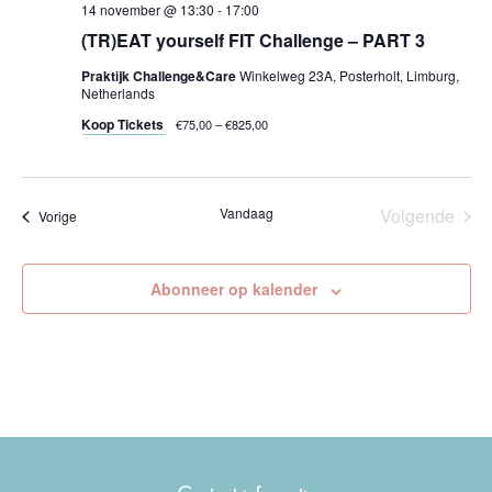
14 november @ 13:30
-
17:00
(TR)EAT yourself FIT Challenge – PART 3
Praktijk Challenge&Care
Winkelweg 23A, Posterholt, Limburg,
Netherlands
Koop Tickets
€75,00 – €825,00
Vandaag
Volgende
Evenementen
Vorige
Eveneme
Abonneer op kalender