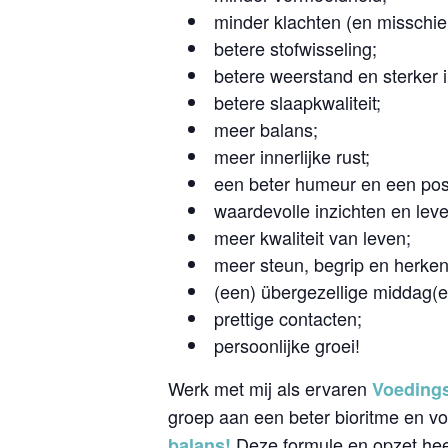
minder klachten (en misschie
betere stofwisseling;
betere weerstand en sterke
betere slaapkwaliteit;
meer balans;
meer innerlijke rust;
een beter humeur en een posi
waardevolle inzichten en lev
meer kwaliteit van leven;
meer steun, begrip en herken
(een) übergezellige middag(e
prettige contacten;
persoonlijke groei!
Werk met mij als ervaren
Voedings
groep aan een beter bioritme en v
Deze formule en opzet hee
balans!