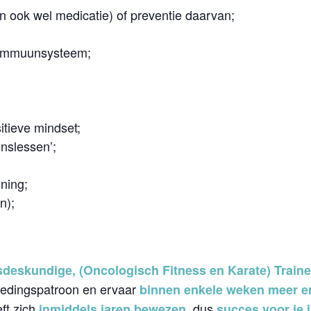
n ook wel medicatie) of preventie daarvan;
r immuunsysteem;
tieve mindset;
enslessen’;
ning;
n);
deskundige, (Oncologisch Fitness en Karate) Trainer
oedingspatroon en ervaar
binnen enkele weken meer ene
ft zich
, dus
inmiddels jaren bewezen
succes voor je 