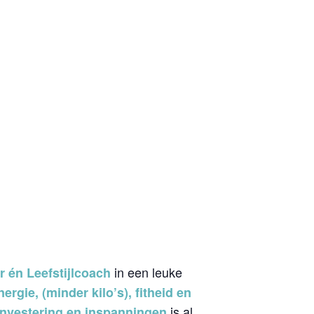
in een leuke
 én Leefstijlcoach
rgie, (minder kilo’s), fitheid en
is al
investering en inspanningen