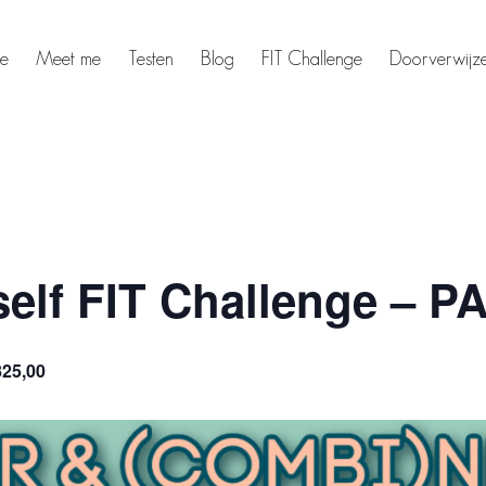
e
Meet me
Testen
Blog
FIT Challenge
Doorverwijz
elf FIT Challenge – P
825,00