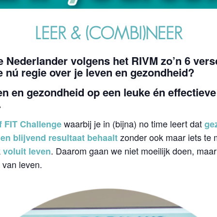
LEER & (COMBI)NEER
e Nederlander volgens het RIVM zo’n 6 vers
e nú regie over je leven en gezondheid?
even en gezondheid op een leuke én effectiev
…
waarbij je in (bijna) no time leert dat
f FIT Challenge
ge
zonder ook maar iets te 
en blijvend resultaat behaalt
k
. Daarom gaan we niet moeilijk doen, maar
voluit leven
van leven.
t