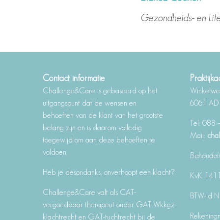
Gezondheids- en Lif
Contact informatie
Praktijka
Challenge&Care is gebaseerd op het
Winkelw
uitgangspunt dat de wensen en
6061 AD P
behoeften van de klant van het grootste
Tel: 088 
belang zijn en is daarom volledig
Mail:
chal
toegewijd om aan deze behoeften te
voldoen.
Behandeli
Heb je desondanks, onverhoopt een klacht?
KvK 141
Challenge&Care valt als CAT-
BTW-id 
vergoedbaar therapeut onder GAT-Wkkgz
Rekeningn
klachtrecht en GAT-tuchtrecht bij de