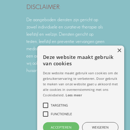
DISCLAIMER:
De aangeboden diensten zijn gericht op
zowel individuele en curatieve therapie als
leefstijl en welzijn. Diensten gericht op
testen, leefstijl en preventie vervangen geen
×
medische diagnose of behandeling door
een arts. Bij gezondheidsklachten adviseren
Deze website maakt gebruik
van cookies
wij ook altijd contact op te nemen met uw
huisarts.
Deze website maakt gebruik van cookies om de
gebruikerservaring te verbeteren. Door gebruik
te maken van onze website gaat u akkoord met
alle cookies in overeenstemming met ons
Cookiebeleid.
Lees meer
TARGETING
FUNCTIONELE
ACCEPTEREN
WEIGEREN