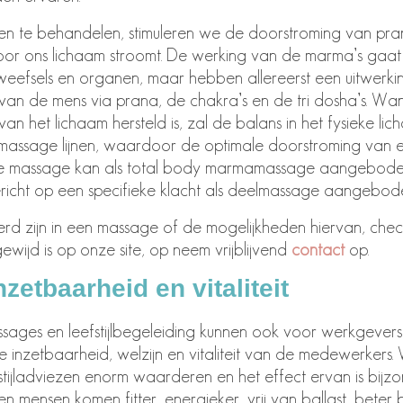
 te behandelen, stimuleren we de doorstroming van pran
oor ons lichaam stroomt. De werking van de marma’s gaat
weefsels en organen, maar hebben allereerst een uitwerki
van de mens via prana, de chakra’s en de tri dosha’s. Wa
an het lichaam hersteld is, zal de balans in het fysieke l
massage lijnen, waardoor de optimale doorstroming van en
e massage kan als total body marmamassage aangebode
richt op een specifieke klacht als deelmassage aangebo
erd zijn in een massage of de mogelijkheden hiervan, ch
ewijd is op onze site, op neem vrijblijvend
contact
op.
etbaarheid en vitaliteit
sages en leefstijlbegeleiding kunnen ook voor werkgever
 inzetbaarheid, welzijn en vitaliteit van de medewerkers
stijladviezen enorm waarderen en het effect ervan is bij
n mensen komen fitter, energieker, vrij van ballast, beter 