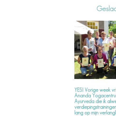
Gesla
YES! Vorige week vr
Ananda Yogacentrum.
Ayurveda die ik alw
verdiepingstraininge
lang op mijn verlangl