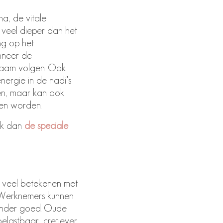
a, de vitale
 veel dieper dan het
ng op het
nneer de
ichaam volgen. Ook
ergie in de nadi’s
n, maar kan ook
den worden.
eck dan
de speciale
s veel betekenen met
. Werknemers kunnen
zonder goed. Oude
belastbaar, cretiever