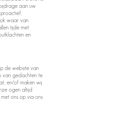
bijdrage aan uw
 proactief,
 ook waar van
len tijde met
-outklachten en
 op de website van
t u van gedachten te
at, en/of maken wij
onze ogen altijd
 met ons op via ons