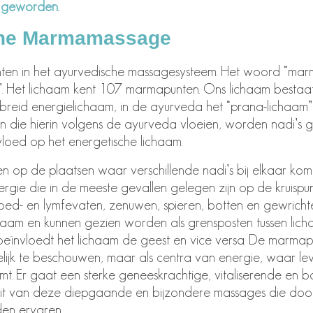
 geworden.
che Marmamassage
nten in het ayurvedische massagesysteem. Het woord “marm
nt”. Het lichaam kent 107 marmapunten. Ons lichaam bestaat
gebreid energielichaam, in de ayurveda het “prana-lichaa
 die hierin volgens de ayurveda vloeien, worden nadi’s 
loed op het energetische lichaam.
n op de plaatsen waar verschillende nadi’s bij elkaar kome
gie die in de meeste gevallen gelegen zijn op de kruispu
ed- en lymfevaten, zenuwen, spieren, botten en gewricht
chaam en kunnen gezien worden als grensposten tussen lich
ïnvloedt het lichaam de geest en vice versa. De marmapu
melijk te beschouwen, maar als centra van energie, waar lev
t. Er gaat een sterke geneeskrachtige, vitaliserende en 
uit van deze diepgaande en bijzondere massages die door
n ervaren.