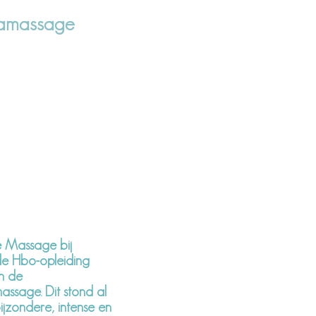
mamassage
e Massage bij
de Hbo-opleiding
n de
assage. Dit stond al
bijzondere, intense en