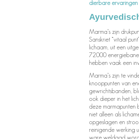
dierbare ervaringen
Ayurvedis
Marma’s zijn drukpu
Sanskriet “vitaal pu
lichaam, uit een uit
72.000 energiebanen
hebben vaak een inv
Marma’s zijn te vinde
knooppunten van ener
gewrichtsbanden, blo
ook dieper in het li
deze marmapunten be
niet alleen als licha
opgeslagen en stroom
reinigende werking 
ware weldaad worde