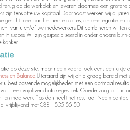
 terug op de werkplek en leveren daarmee een grotere 
 zijn tenslotte uw kapitaal. Daarnaast werken wij al jaren
lgericht mee aan het herstelproces, de re-integratie en
ent van u en/of uw medewerkers. Dit combineren wij ten al
n in succes. Wij zijn gespecialiseerd in onder andere burn
 kanker.
atie
matie op deze site, maar neem vooral ook eens een kijkje
iness en Balance
. Uiteraard zijn wij altijd graag bereid me
r u best passende mogelijkheden met een optimaal resulta
j voor een vrijblijvend intakegesprek. Goede zorg blijft in 
 en maatwerk. Pas dan heeft het resultaat. Neem contact
el vrijblijvend met 088 – 505 55 50.