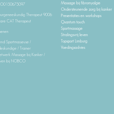
Massage bij fibromyalgie
BO0150675097
Ondersteunende zorg bij kanker
urgeneeskundig Therapeut 9006
Presentaties en workshops
are CAT Therapeut
Quantum touch
Sportmassage
oenen
Stralingsvrij leven
Topsport Limburg
nd Sportmasseuse /
Voedingsadvies
eskundige / Trainer
etwerk Massage bij Kanker /
even bij NOBCO