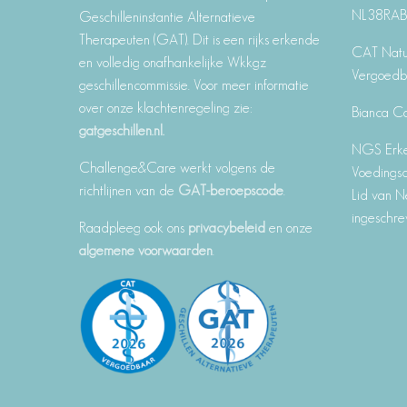
NL38RA
Geschilleninstantie Alternatieve
Therapeuten (GAT). Dit is een rijks erkende
CAT Natu
en volledig onafhankelijke Wkkgz
Vergoedb
geschillencommissie. Voor meer informatie
over onze klachtenregeling zie:
Bianca C
gatgeschillen.nl.
NGS Erke
Challenge&Care werkt volgens de
Voedingsd
richtlijnen van de
GAT-beroepscode
.
Lid van N
ingeschr
Raadpleeg ook ons
privacybeleid
en onze
algemene voorwaarden
.