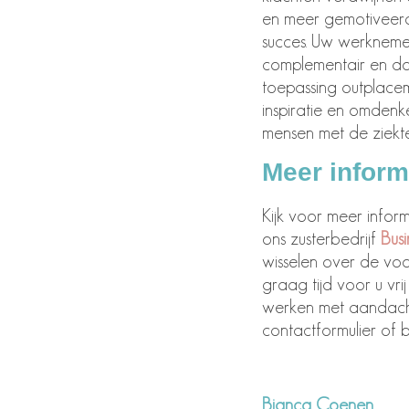
en meer gemotiveerd
succes. Uw werknemers
complementair en doe
toepassing outplacem
inspiratie en omdenke
mensen met de ziekte
Meer inform
Kijk voor meer infor
ons zusterbedrijf
Bus
wisselen over de voo
graag tijd voor u vri
werken met aandacht
contactformulier of b
Bianca Coenen