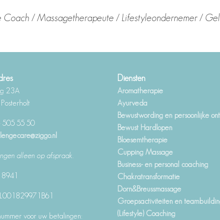
e Coach / Massagetherapeute / Lifestyleondernemer / Ge
dres
Diensten
eg 23A
Aromatherapie
osterholt
Ayurveda
Bewustwording en persoonlijke ont
– 505 55 50
Bewust Hardlopen
lengecare@ziggo.nl
Bloesemtherapie
Cupping Massage
ngen alleen op afspraak.
Business- en personal coaching
18941
Chakratransformatie
Dorn&Breussmassage
NL001829971B61
Groepsactiviteiten en teambuildi
(Lifestyle) Coaching
ummer voor uw betalingen: