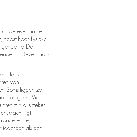
a” betekent in het
, naast haar fysieke
m” genoemd. De
genoemd. Deze nadi’s
n. Het zijn
nten van
en. Soms liggen ze
aam en geest. Via
nten zijn dus zeker
enskracht ligt
balancerende,
 iedereen als een