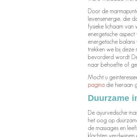
Door de marmapunten
levensenergie, die d
fysieke lichaam van 
energetische aspect 
energetische balans v
trekken we bij deze 
bevorderd wordt. D
naar behoefte of ge
Mocht u geïnteresse
pagina
die hieraan g
Duurzame inz
De ayurvedische mas
het oog op duurzame
de massages en leef
klachten verdwijnen e