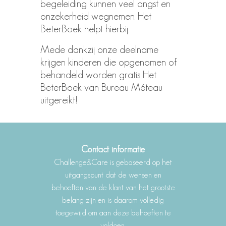
begeleiding kunnen veel angst en
onzekerheid wegnemen. Het
BeterBoek helpt hierbij.
Mede dankzij onze deelname
krijgen kinderen die opgenomen of
behandeld worden gratis Het
BeterBoek van Bureau Méteau
uitgereikt!
Contact informatie
Challenge&Care is gebaseerd op het
uitgangspunt dat de wensen en
behoeften van de klant van het grootste
belang zijn en is daarom volledig
toegewijd om aan deze behoeften te
voldoen.