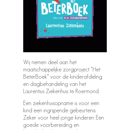
Wij nemen deel aan het
maatschappelijke zorgproject “Het
BeterBoek” voor de kinderafdeling
en dagbehandeling van het
Laurentius Ziekenhuis te Roermond.
Een ziekenhuisopname is voor een
kind een ingrijpende gebeurtenis.
Zeker voor heel jonge kinderen. Een
goede voorbereiding en