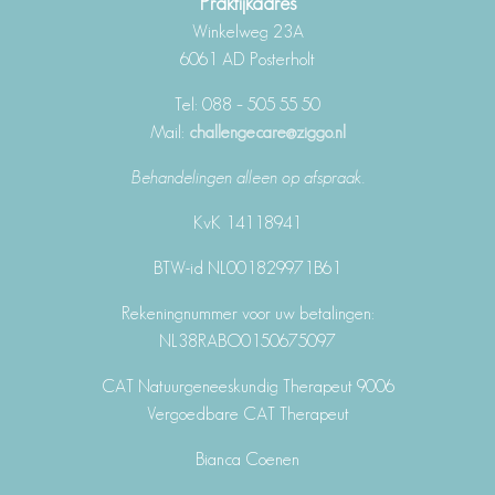
Praktijkadres
Winkelweg 23A
6061 AD Posterholt
Tel: 088 – 505 55 50
Mail:
challengecare@ziggo.nl
Behandelingen alleen op afspraak.
KvK 14118941
BTW-id NL001829971B61
Rekeningnummer voor uw betalingen:
NL38RABO0150675097
CAT Natuurgeneeskundig Therapeut 9006
Vergoedbare CAT Therapeut
Bianca Coenen