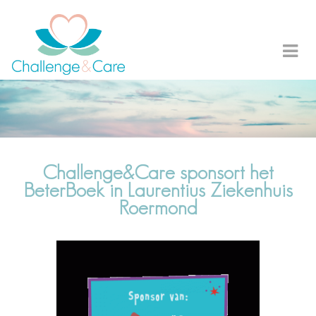
Challenge&Care sponsort het
BeterBoek in Laurentius Ziekenhuis
Roermond