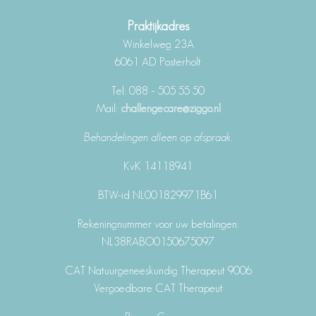
Praktijkadres
Winkelweg 23A
6061 AD Posterholt
Tel: 088 – 505 55 50
Mail:
challengecare@ziggo.nl
Behandelingen alleen op afspraak.
KvK 14118941
BTW-id NL001829971B61
Rekeningnummer voor uw betalingen:
NL38RABO0150675097
CAT Natuurgeneeskundig Therapeut 9006
Vergoedbare CAT Therapeut