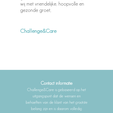
wij met vriendelijke, hoopvolle en
gezonde groet,
Challenge&Care
Contact informatie
Challenge&Care is gebaseerd op het
uitgangspunt dat de wensen en
behoeften van de klant van het grootste
belang zijn en is daarom volledig